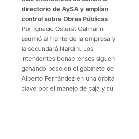
directorio de AySA y amplían
control sobre Obras Públicas
Por Ignacio Ostera. Galmarini
asumió al frente de la empresa y
la secundará Nardini. Los
intendentes bonaerenses siguen
ganando peso en el gabinete de
Alberto Fernández en una órbita
clave por el manejo de caja y su
impacto electoral en el territorio:
la obra pública. Es que ayer fue
designada al frente de Agua y
Saneamientos Argentinos (AySA)
Malena Galmarini, que será