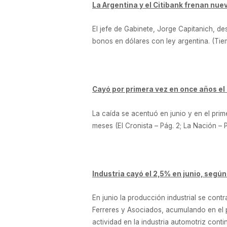
La Argentina y el Citibank frenan nue
El jefe de Gabinete, Jorge Capitanich, de
bonos en dólares con ley argentina. (Tiem
Cayó por primera vez en once años e
La caída se acentuó en junio y en el prim
meses (El Cronista – Pág. 2; La Nación – P
Industria cayó el 2,5% en junio, segú
En junio la producción industrial se con
Ferreres y Asociados, acumulando en el p
actividad en la industria automotriz conti