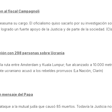
en al fiscal Campagnoli
reasuma su cargo. El oficialismo quiso sacarlo por su investigación s
 logrado un fuerte apoyo de la Justicia y de parte de la sociedad. (Cla
avión con 298 personas sobre Ucrania
 la ruta entre Amsterdam y Kuala Lumpur; fue alcanzado a 10.000 metro
nte ucraniano acusó a los rebeldes prorrusos (La Nación, Clarín)
on mensaje del Papa
ataque a la mutual judía que causó 85 muertos. Todavía la Justicia no