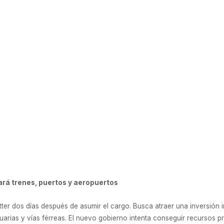
 4 de enero de 2019
ará trenes, puertos y aeropuertos
tter dos días después de asumir el cargo. Busca atraer una inversión 
arias y vías férreas. El nuevo gobierno intenta conseguir recursos pr