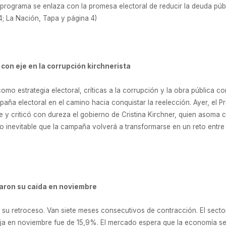
El programa se enlaza con la promesa electoral de reducir la deuda públ
 4; La Nación, Tapa y página 4)
con eje en la corrupción kirchnerista
omo estrategia electoral, críticas a la corrupción y la obra pública c
ña electoral en el camino hacia conquistar la reelección. Ayer, el P
 y criticó con dureza el gobierno de Cristina Kirchner, quien asoma c
 inevitable que la campaña volverá a transformarse en un reto entre
uaron su caída en noviembre
 su retroceso. Van siete meses consecutivos de contracción. El sector
 baja en noviembre fue de 15,9%. El mercado espera que la economía se 