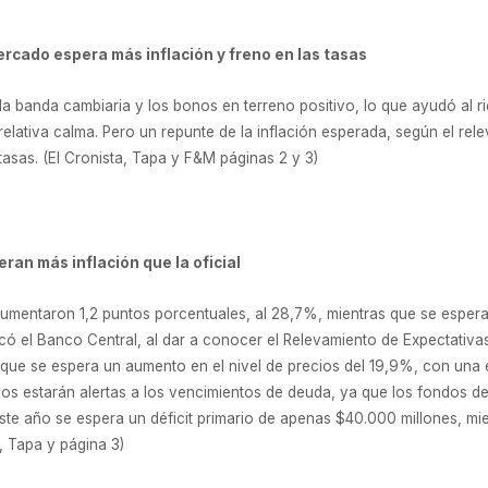
 mercado espera más inflación y freno en las tasas
a banda cambiaria y los bonos en terreno positivo, lo que ayudó al ri
elativa calma. Pero un repunte de la inflación esperada, según el rel
tasas. (El Cronista, Tapa y F&M páginas 2 y 3)
an más inflación que la oficial
aumentaron 1,2 puntos porcentuales, al 28,7%, mientras que se espera
dicó el Banco Central, al dar a conocer el Relevamiento de Expectativ
que se espera un aumento en el nivel de precios del 19,9%, con una e
os estarán alertas a los vencimientos de deuda, ya que los fondos d
te año se espera un déficit primario de apenas $40.000 millones, mi
, Tapa y página 3)