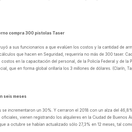
ierno compra 300 pistolas Taser
truyó a sus funcionarios a que evalúen los costos y la cantidad de ar
álculos que hacen en Seguridad, requeriría no más de 300 taser. Cad
costos en la capacitación del personal, de la Policía Federal y de la 
cial, que en forma global orillaría los 3 millones de dólares. (Clarín, T
en seis meses
as se incrementaron un 30%. Y cerraron el 2018 con un alza del 46,8%
s oficiales, vienen registrando los alquileres en la Ciudad de Buenos 
, que a octubre se habían actualizado sólo 27,3% en 12 meses, tal como