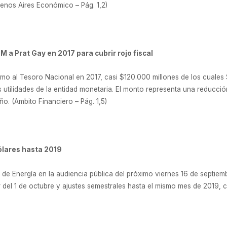
enos Aires Económico – Pág. 1,2)
M a Prat Gay en 2017 para cubrir rojo fiscal
imo al Tesoro Nacional en 2017, casi $120.000 millones de los cuales 
s utilidades de la entidad monetaria. El monto representa una reducci
. (Ambito Financiero – Pág. 1,5)
ólares hasta 2019
o de Energía en la audiencia pública del próximo viernes 16 de septie
r del 1 de octubre y ajustes semestrales hasta el mismo mes de 2019,