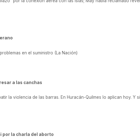
lazo” por la conexión aérea con las islas; May había reclamado rever 
verano
 problemas en el suministro (La Nación)
gresar a las canchas
ir la violencia de las barras. En Huracán-Quilmes lo aplican hoy. Y
i por la charla del aborto