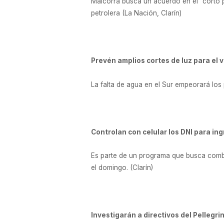
Malcorra busca un acuerdo en el “corto p
petrolera (La Nación, Clarín)
Prevén amplios cortes de luz para el 
La falta de agua en el Sur empeorará los
Controlan con celular los DNI para in
Es parte de un programa que busca combat
el domingo. (Clarín)
Investigarán a directivos del Pellegrin