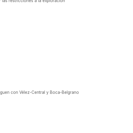
las restricciones a la exploración
 siguen con Vélez-Central y Boca-Belgrano